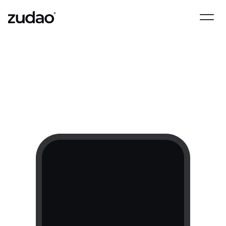
你今天想租什麼車？
App 租車
整合全台租車公司，價格透明可
比較，多樣化車款滿足不同用車
需求。
立即下載