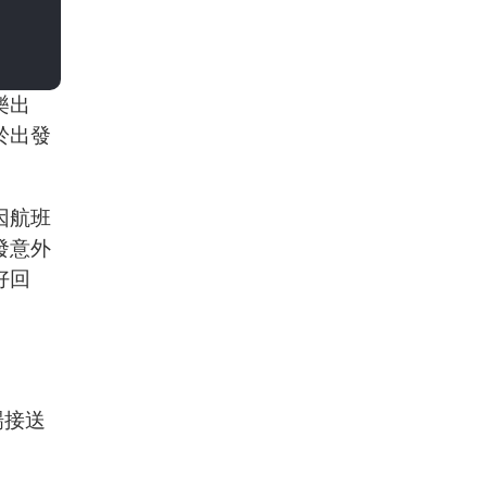
樂出
於出發
因航班
發意外
好回
場接送