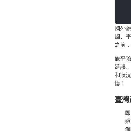
國外
國、
之前
旅平
延誤
和狀
憶！
臺灣
即
乘
網