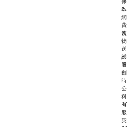
保
本
網
費
使
物
送
詳
股
創
時
公
科
有
服
契