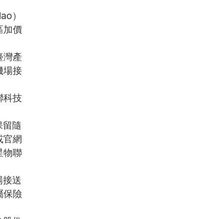
ao）
區加價
臺灣產
機場接
聯科技
保留隨
或官網
星物聯
。
場接送
屬保險