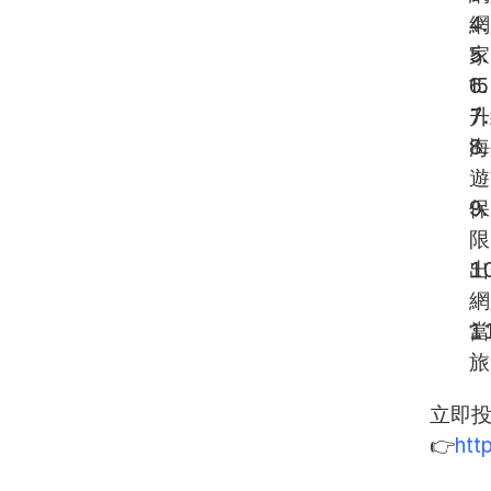
網
家
1
升
海
遊
保
限
出
網
當
旅
立即投
👉
htt