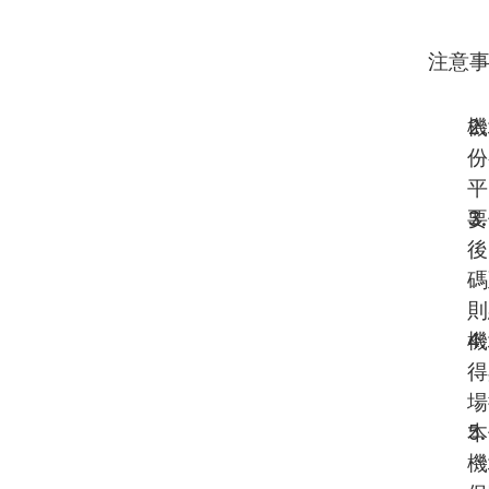
注意
機
份
平
要
後
碼
則
機
得
場
本
機