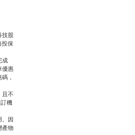
科技股
路投保
完成
車優惠
惠碼，
，且不
預訂機
用。因
灣產物