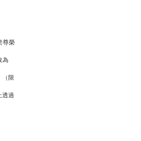
於尊榮
故為
」（限
上透過