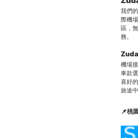
Zu
我們
際機
區，
務。
Zu
機場接
車款
喜好的
旅途
📌桃