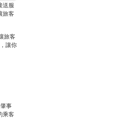
接送服
讓旅客
讓旅客
訊，讓你
規肇事
的乘客