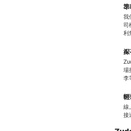
準
我
司
利
深
Z
場
李
輕
線
接