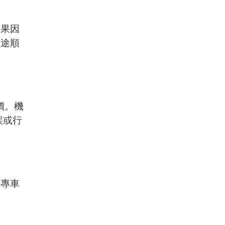
如果因
旅途順
價。機
誤或行
供專車