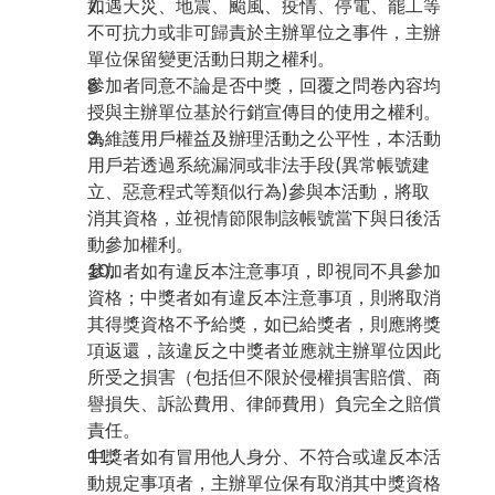
如遇天災、地震、颱風、疫情、停電、罷工等
不可抗力或非可歸責於主辦單位之事件，主辦
單位保留變更活動日期之權利。
參加者同意不論是否中獎，回覆之問卷內容均
授與主辦單位基於行銷宣傳目的使用之權利。
為維護用戶權益及辦理活動之公平性，本活動
用戶若透過系統漏洞或非法手段(異常帳號建
立、惡意程式等類似行為)參與本活動，將取
消其資格，並視情節限制該帳號當下與日後活
動參加權利。
參加者如有違反本注意事項，即視同不具參加
資格；中獎者如有違反本注意事項，則將取消
其得獎資格不予給獎，如已給獎者，則應將獎
項返還，該違反之中獎者並應就主辦單位因此
所受之損害（包括但不限於侵權損害賠償、商
譽損失、訴訟費用、律師費用）負完全之賠償
責任。
中獎者如有冒用他人身分、不符合或違反本活
動規定事項者，主辦單位保有取消其中獎資格