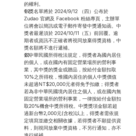
的權利。
中獎名單將於 2024/9/12 （四）公布於 
Zudao 官網及 Facebook 粉絲專頁，主辦單
位將會以簡訊或電子郵件寄發中獎通知函。中
獎者最遲須於 2024/10/11（五）前回覆。逾
期者或資訊不正確者將視同放棄得獎資格，中
獎名額將不進行遞補。
依中華民國所得稅法規定，得獎者為國內居住
的個人，或在國內有固定營業場所的營利事
業，其中獎的獎金或贈品，按給付金額扣取
10%之所得稅，惟國內居住的個人中獎價值
未超過NT$20,000元者得免予扣繳；得獎者
若為非中華民國境內居住之個人，或在國內無
固定營業場所的營利事業，一律按給付金額扣
取20%機會中獎所得稅。中獎獎項金額若超
過新台幣2,000元(含稅)以上，得獎者需依規
定填寫並繳交相關收據，若得獎者不願提供資
料，則視同放棄中獎資格，不另行通知，亦不
進行候補。