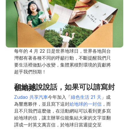
每年的 4 月 22 日是世界地球日，世界各地與台
灣都有著各種不同的呼籲行動，不斷提醒我們只
要生活裡做點小改變，集體累積對環境的貢獻將
超乎我們預期！ 
和地球說說話，如果可以請寫封信給她 
Zudao 共享汽車
今年加入「
綠色生活 21 天
」成
為響應夥伴，並且寫下這封
給地球的一封信
，而
且不只我們這麼做，在活動網站可以看到更多寫
給地球的信，讓主辦單位能集結大家的文字並翻
譯成一封英文萬言信，於地球日當週提交至 